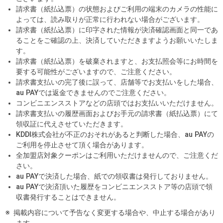
請求書（紙払込票）の状態およびご利用の端末のカメラの性能に
よっては、読み取りが正常に行われない場合がございます。
請求書（紙払込票）に印字された情報が決済確認画面と同一であ
ることをご確認の上、決済していただきますようお願いいたしま
す。
請求書（紙払込票）を破棄されますと、お支払照会等にお時間を
要する可能性がございますので、ご注意ください。
請求書支払いの完了後に誤って、店舗等でお支払いをした場合、
au PAYでは返金できませんのでご注意ください。
コンビニエンスストアなどの店頭ではお支払いいただけません。
請求書支払いの履歴画面およびお手元の請求書（紙払込票）にて
領収証に代えさせていただきます。
KDDI株式会社が不正のおそれがあると判断した場合、au PAYの
ご利用を停止させて頂く場合があります。
全加盟店対象クーポンはご利用いただけませんので、ご注意くだ
さい。
au PAYで決済した場合、紙での領収書は発行しておりません。
au PAYで決済頂いた履歴をコンビニエンスストア等の店頭で領
収書発行することはできません。
掲載内容について予告なく変更する場合や、中止する場合があり