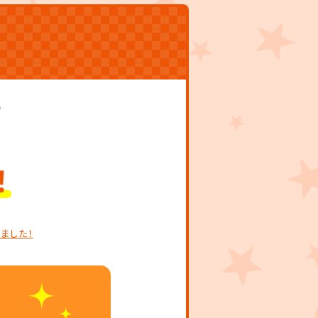
）
しました！