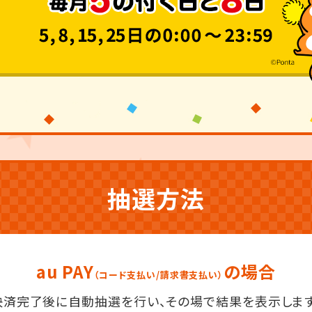
抽選方法
au PAY
の場合
（コード支払い/請求書支払い）
決済完了後に自動抽選を行い、
その場で結果を表示します