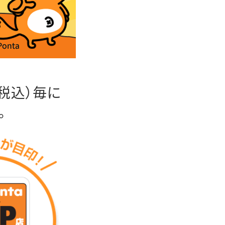
（税込）毎に
。